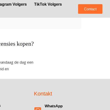
tagram Volgers
TikTok Volgers
Contact
censies kopen?
 vandaag de dag een
eid en
Kontakt
s
WhatsApp