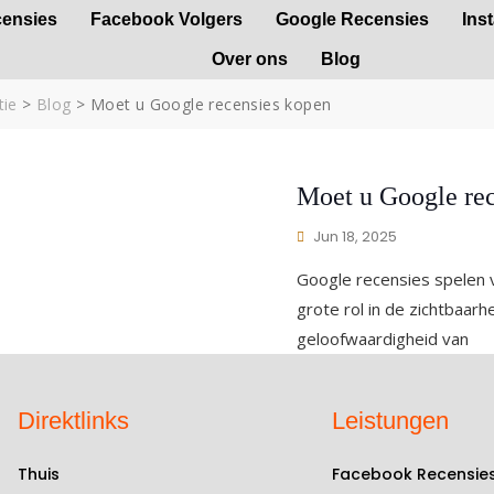
ensies
Facebook Volgers
Google Recensies
Ins
Over ons
Blog
tie
>
Blog
>
Moet u Google recensies kopen
Moet u Google re
Jun 18, 2025
Google recensies spelen
grote rol in de zichtbaarh
geloofwaardigheid van
Direktlinks
Leistungen
Thuis
Facebook Recensie